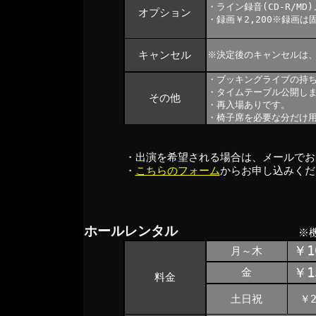
・ライン録音(CD-R/M
オプション
・録画￥2,200※録画
キャンセル
※決定後のキャンセルは
・ブッキングライブの持ち
・タイムテーブル公開し
その他
・再入場ありです。
・椅子席を必要な分だけ
・出演を希望される場合は、メールでお
・
こちらのフォーム
からお申し込みくだ
ホールレンタル
※機
￥1
月～木
￥1
金
料金
土日祝
￥2