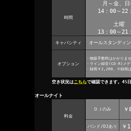
月～金、日
14：00～22
時間
土曜
13：00～21
オールスタンディン
キャパシティ
・物販手数料はかかりま
オプション
・ライン録音(CD-R)メ
・録画￥2,200。※録
空き状況は
こちら
で確認できます。45
オールナイト
￥8
ＤＪのみ
料金
￥1
バンド/DJあり