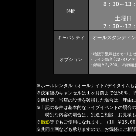
8：30～13：
時間
土曜日
7：30～12：
オールスタンディン
キャパシティ
・物販手数料はかかりま
オプション
・ライン録音(CD-R)メ
・録画￥2,200。※録
※ホールレンタル（オールナイト/デイタイムも含
※決定後のキャンセルは１ヶ月前までは50％、そ
※機材等、当店の設備を破損した場合は、理由
※上記の条件は基本的なライブイベントの場合
特別な内容の場合は、別途ご相談，お見積も
※
撮影
等でもご使用になれます。（1H ￥15,00
※共同企画なども承りますので、お気軽にご相