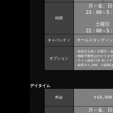
月～金、日
23：00～5：
時間
土曜日
22：00～5：
オールスタンディン
キャパシティ
・祝前日を除く日曜日～金
・物販手数料はかかりま
オプション
・ライン録音(CD-R)メ
・録画￥2,200。※録
デイタイム
￥60,000
料金
月～金、日