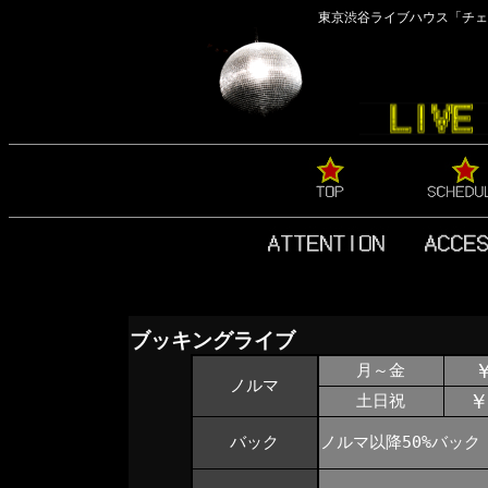
東京渋谷ライブハウス「チェ
ブッキングライブ
￥
月～金
ノルマ
￥
土日祝
バック
ノルマ以降50%バック